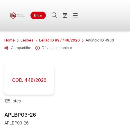
Entrar
Criar conta
Entrar
Site
Busca por palavra-chave
Agenda
Home
Leilões
Leilão ID 89 / 448/2026
Anúncio ID 4900
Home
Quem Somos
Compartilhe
Dúvidas e contato
Quem Somos
Categoria
Subcategoria
Contato
Eventos
Fale Conosco
Busca por categoria
Estados
Cidade
Veículos
COD. 448/2026
AUTOMOVEL
CICLOMOTOR
Bairro
Comitente
125 lotes
MOTOCICLETA
MOTONETA
Judiciais
Extrajudiciais
APLBP03-26
Outros
Faixa de valor
APLBP03-26
R$
R$
até