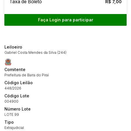
Taxa de Boleto
R$ 7,00
Faça Login
para participar
Habilite-se para efetuar lances ou
Histórico de Propostas
propostas
Envie sua Proposta
(Art. 895, CPC)
Data
Usuário
Valor
Leiloeiro
Gabriel Costa Mendes da Silva (244)
14/04/2025 18:43:11
TIAGOFELIPE
R$ 1,00
Clique aqui para fazer login
14/04/2025 18:43:11
TIAGOFELIPE
R$ 1,00
Comitente
14/04/2025 18:43:11
TIAGOFELIPE
R$ 1,00
Prefeitura de Barra do Piraí
Código Leilão
448/2026
Código Lote
004900
Número Lote
LOTE 99
Tipo
Extrajudicial